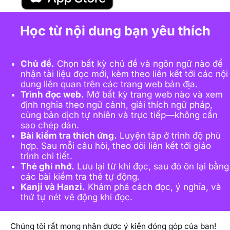
Học từ nội dung bạn yêu thích
Chủ đề.
Chọn bất kỳ chủ đề và ngôn ngữ nào để
nhận tài liệu đọc mới, kèm theo liên kết tới các nội
dung liên quan trên các trang web bản địa.
Trình đọc web.
Mở bất kỳ trang web nào và xem
định nghĩa theo ngữ cảnh, giải thích ngữ pháp,
cùng bản dịch tự nhiên và trực tiếp—không cần
sao chép dán.
Bài kiểm tra thích ứng.
Luyện tập ở trình độ phù
hợp. Sau mỗi câu hỏi, theo dõi liên kết tới giáo
trình chi tiết.
Thẻ ghi nhớ.
Lưu lại từ khi đọc, sau đó ôn lại bằng
các bài kiểm tra thẻ tự động.
Kanji và Hanzi.
Khám phá cách đọc, ý nghĩa, và
thứ tự nét vẽ động khi đọc.
Chúng tôi rất mong nhận được ý kiến đóng góp của bạn!