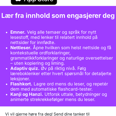
Lær fra innhold som engasjerer deg
Emner.
Velg alle temaer og språk for nytt
lesestoff, med lenker til relatert innhold på
nettsider for innfødte.
Nettleser.
Åpne hvilken som helst nettside og få
kontekstuelle ordforklaringer,
grammatikkforklaringer og naturlige oversettelser
– uten kopiering og liming.
Adaptiv quiz.
Øv på riktig nivå. Følg
læreboklenker etter hvert spørsmål for detaljerte
leksjoner.
Flashkort.
Lagre ord mens du leser, og repetér
dem med automatiske flashcard-tester.
Kanji og Hanzi.
Utforsk uttale, betydninger og
animerte strekrekkefølger mens du leser.
Vi vil gjerne høre fra deg! Send dine tanker til