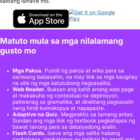
salitang isinave mo.
Matuto mula sa mga nilalamang
gusto mo
Mga Paksa.
Pumili ng paksa at wika para sa
sariwang babasahin, na may link sa mga kaugnay
na site ng mga katutubong nagsasalita.
Web Reader.
Buksan ang kahit anong web page
at makakuha ng contextual na depinisyon,
paliwanag sa gramatika, at direktang pagsasalin
nang hindi kumokopya at napapaste.
Adaptive na Quiz.
Magpraktis sa tamang antas.
Sundan ang mga link ng textbook pagkatapos ng
bawat tanong para sa detalyadong aralin.
Flash Cards.
Isave ang mga salita habang
nagbabasa, pagkatapos ay balikan ito gamit ang