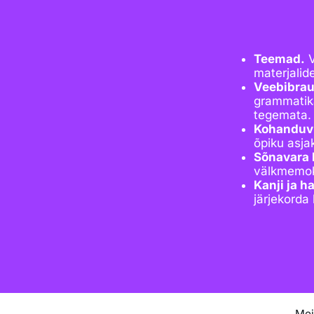
Teemad.
V
materjalide
Veebibrau
grammatika
tegemata.
Kohanduv 
õpiku asja
Sõnavara 
välkmemok
Kanji ja h
järjekorda 
Mei