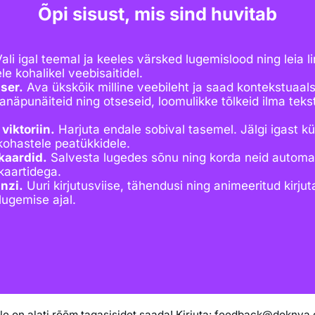
Õpi sisust, mis sind huvitab
ali igal teemal ja keeles värsked lugemislood ning leia l
le kohalikel veebisaitidel.
ser.
Ava ükskõik milline veebileht ja saad kontekstuaals
näpunäiteid ning otseseid, loomulikke tõlkeid ilma teks
viktoriin.
Harjuta endale sobival tasemel. Jälgi igast kü
kohastele peatükkidele.
kaardid.
Salvesta lugedes sõnu ning korda neid automa
aartidega.
anzi.
Uuri kirjutusviise, tähendusi ning animeeritud kirju
lugemise ajal.
le on alati rõõm tagasisidet saada! Kirjuta: feedback@doknya