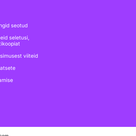
ingid seotud
eid seletusi,
tikoopiat
simusest viiteid
atsete
tamise
.com