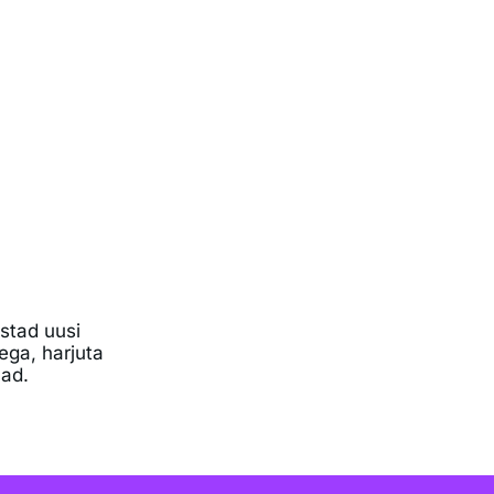
stad uusi
oega, harjuta
nad.