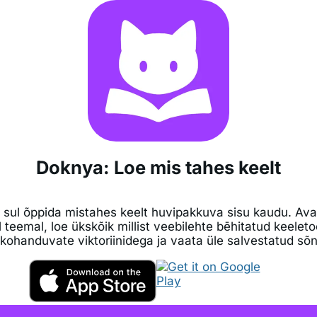
Doknya: Loe mis tahes keelt
 sul õppida mistahes keelt huvipakkuva sisu kaudu. Ava
l teemal, loe ükskõik millist veebilehte bēhitatud keelet
kohanduvate viktoriinidega ja vaata üle salvestatud sõ